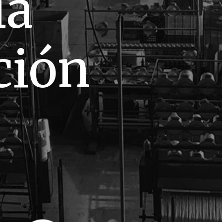
ía
ción