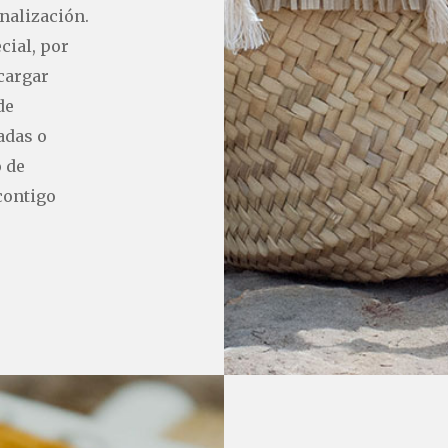
nalización.
cial, por
cargar
de
adas o
 de
contigo