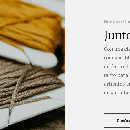
Nuestro C
Junt
Con una cl
indiscutib
de dar un s
tanto para
artículos 
desarrolla
Conóc