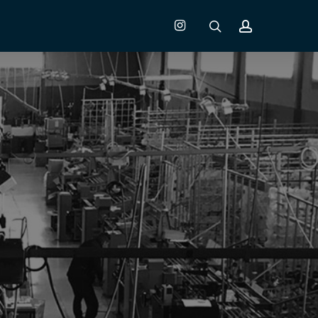
instagram
search
account